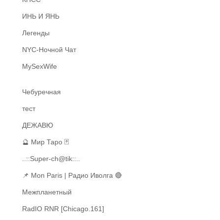
ИНЬ И ЯНЬ
Легенды
NYC-Ночной Чат
MySexWife
Чебуречная
тест
ДЕЖАВЮ
🔮 Мир Таро 🃏
..::Super-ch@tik::..
📌 Mon Paris | Радио Иволга 🔴
Межпланетный
RadIO RNR [Chicago.161]